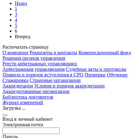
Назад
1
3
4
5
6
Вперед
Распечатать страницу
О компании
Реквизиты и контакты
Компенсационный фонд
Решения органов управления
Реестр арбитражных управляющих
Арбитражным управляющим
Судебные акты и протоколы
Правила и порядок вступления в СРО
Проверки
Обучение
Стажировка
Страховые организации
Аккредитация
Условия и порядок аккредитации
Аккредитованные организации
Библиотека документов
Журнал изменений
Загрузка ...
Вход в личный кабинет
Электронная почта
Пароль