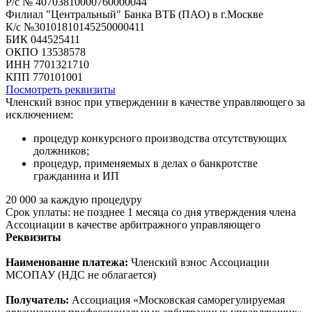
Р/с № 40703810000760000044
Филиал "Центральный" Банка ВТБ (ПАО) в г.Москве
К/с №30101810145250000411
БИК 044525411
ОКПО 13538578
ИНН 7701321710
КПП 770101001
Посмотреть реквизиты
Членский взнос при утверждении в качестве управляющего за
исключением:
процедур конкурсного производства отсутствующих
должников;
процедур, применяемых в делах о банкротстве
гражданина и ИП
20 000
за каждую процедуру
Срок уплаты:
не позднее 1 месяца
со дня утверждения члена
Ассоциации в качестве арбитражного управляющего
Реквизиты
Наименование платежа:
Членский взнос Ассоциации
МСОПАУ (НДС не облагается)
Получатель:
Ассоциация «Московская саморегулируемая