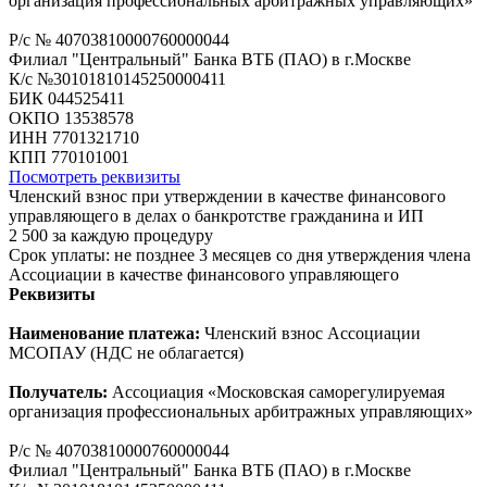
организация профессиональных арбитражных управляющих»
Р/с № 40703810000760000044
Филиал "Центральный" Банка ВТБ (ПАО) в г.Москве
К/с №30101810145250000411
БИК 044525411
ОКПО 13538578
ИНН 7701321710
КПП 770101001
Посмотреть реквизиты
Членский взнос при утверждении в качестве финансового
управляющего в делах о банкротстве гражданина и ИП
2 500
за каждую процедуру
Срок уплаты:
не позднее 3 месяцев
со дня утверждения члена
Ассоциации в качестве финансового управляющего
Реквизиты
Наименование платежа:
Членский взнос Ассоциации
МСОПАУ (НДС не облагается)
Получатель:
Ассоциация «Московская саморегулируемая
организация профессиональных арбитражных управляющих»
Р/с № 40703810000760000044
Филиал "Центральный" Банка ВТБ (ПАО) в г.Москве