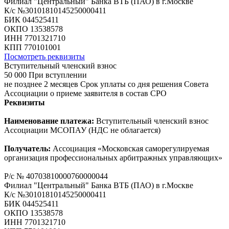
Филиал "Центральный" Банка ВТБ (ПАО) в г.Москве
К/с №30101810145250000411
БИК 044525411
ОКПО 13538578
ИНН 7701321710
КПП 770101001
Посмотреть реквизиты
Вступительный членский взнос
50 000
При вступлении
не позднее 2 месяцев
Срок уплаты со дня решения Совета
Ассоциации о приеме заявителя в состав СРО
Реквизиты
Наименование платежа:
Вступительный членский взнос
Ассоциации МСОПАУ (НДС не облагается)
Получатель:
Ассоциация «Московская саморегулируемая
организация профессиональных арбитражных управляющих»
Р/с № 40703810000760000044
Филиал "Центральный" Банка ВТБ (ПАО) в г.Москве
К/с №30101810145250000411
БИК 044525411
ОКПО 13538578
ИНН 7701321710