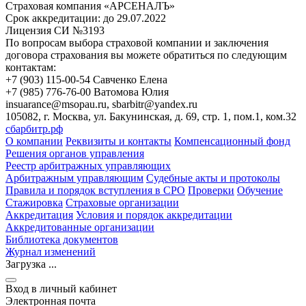
Страховая компания «АРСЕНАЛЪ»
Срок аккредитации:
до 29.07.2022
Лицензия СИ №3193
По вопросам выбора страховой компании и заключения
договора страхования вы можете обратиться по следующим
контактам:
+7 (903) 115-00-54 Савченко Елена
+7 (985) 776-76-00 Ватомова Юлия
insuarance@msopau.ru, sbarbitr@yandex.ru
105082, г. Москва, ул. Бакунинская, д. 69, стр. 1, пом.1, ком.32
сбарбитр.рф
О компании
Реквизиты и контакты
Компенсационный фонд
Решения органов управления
Реестр арбитражных управляющих
Арбитражным управляющим
Судебные акты и протоколы
Правила и порядок вступления в СРО
Проверки
Обучение
Стажировка
Страховые организации
Аккредитация
Условия и порядок аккредитации
Аккредитованные организации
Библиотека документов
Журнал изменений
Загрузка ...
Вход в личный кабинет
Электронная почта