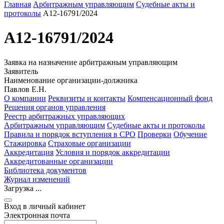
Главная
Арбитражным управляющим
Судебные акты и
протоколы
А12-16791/2024
А12-16791/2024
Заявка на назначение арбитражным управляющим
Заявитель
Наименование организации-должника
Павлов Е.Н.
О компании
Реквизиты и контакты
Компенсационный фонд
Решения органов управления
Реестр арбитражных управляющих
Арбитражным управляющим
Судебные акты и протоколы
Правила и порядок вступления в СРО
Проверки
Обучение
Стажировка
Страховые организации
Аккредитация
Условия и порядок аккредитации
Аккредитованные организации
Библиотека документов
Журнал изменений
Загрузка ...
Вход в личный кабинет
Электронная почта