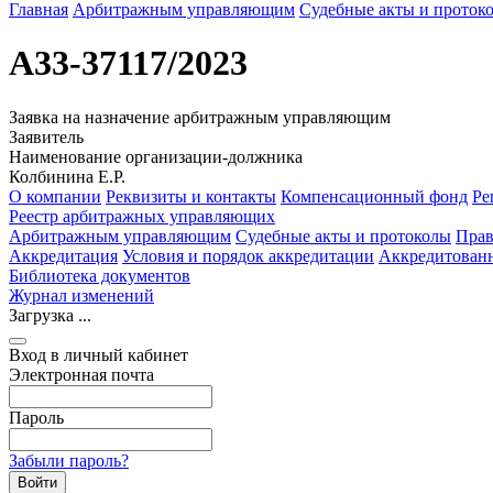
Главная
Арбитражным управляющим
Судебные акты и проток
А33-37117/2023
Заявка на назначение арбитражным управляющим
Заявитель
Наименование организации-должника
Колбинина Е.Р.
О компании
Реквизиты и контакты
Компенсационный фонд
Ре
Реестр арбитражных управляющих
Арбитражным управляющим
Судебные акты и протоколы
Прав
Аккредитация
Условия и порядок аккредитации
Аккредитован
Библиотека документов
Журнал изменений
Загрузка ...
Вход в личный кабинет
Электронная почта
Пароль
Забыли пароль?