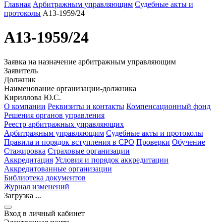
Главная
Арбитражным управляющим
Судебные акты и
протоколы
А13-1959/24
А13-1959/24
Заявка на назначение арбитражным управляющим
Заявитель
Должник
Наименование организации-должника
Кириллова Ю.С.
О компании
Реквизиты и контакты
Компенсационный фонд
Решения органов управления
Реестр арбитражных управляющих
Арбитражным управляющим
Судебные акты и протоколы
Правила и порядок вступления в СРО
Проверки
Обучение
Стажировка
Страховые организации
Аккредитация
Условия и порядок аккредитации
Аккредитованные организации
Библиотека документов
Журнал изменений
Загрузка ...
Вход в личный кабинет