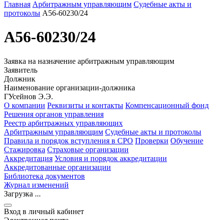
Главная
Арбитражным управляющим
Судебные акты и
протоколы
А56-60230/24
А56-60230/24
Заявка на назначение арбитражным управляющим
Заявитель
Должник
Наименование организации-должника
ГУсейнов Э.Э.
О компании
Реквизиты и контакты
Компенсационный фонд
Решения органов управления
Реестр арбитражных управляющих
Арбитражным управляющим
Судебные акты и протоколы
Правила и порядок вступления в СРО
Проверки
Обучение
Стажировка
Страховые организации
Аккредитация
Условия и порядок аккредитации
Аккредитованные организации
Библиотека документов
Журнал изменений
Загрузка ...
Вход в личный кабинет