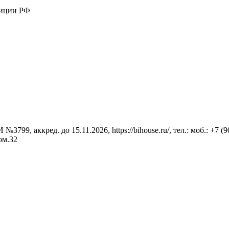
тиции РФ
9, аккред. до 15.11.2026, https://bihouse.ru/, тел.: моб.: +7 (
ком.32