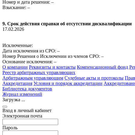
Номер и дата решения: –
Взыскание: –
9. Срок действия справки об отсутствии дисквалификации
17.02.2026
Исключенные:
Дата исключения из СРО: –
Номер Решения о Исключении из членов СРО: –
Основание исключения: –
О компании
Реквизиты и контакты
Компенсационный фонд
Ре
Реестр арбитражных управляющих
Арбитражным управляющим
Судебные акты и протоколы
Прав
Аккредитация
Условия и порядок аккредитации
Аккредитован
Библиотека документов
Журнал изменений
Загрузка ...
Вход в личный кабинет
Электронная почта
Пароль