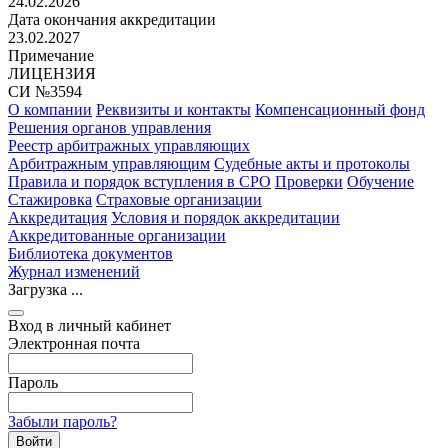
24.02.2026
Дата окончания аккредитации
23.02.2027
Примечание
ЛИЦЕНЗИЯ
СИ №3594
О компании
Реквизиты и контакты
Компенсационный фонд
Решения органов управления
Реестр арбитражных управляющих
Арбитражным управляющим
Судебные акты и протоколы
Правила и порядок вступления в СРО
Проверки
Обучение
Стажировка
Страховые организации
Аккредитация
Условия и порядок аккредитации
Аккредитованные организации
Библиотека документов
Журнал изменений
Загрузка ...
Вход в личный кабинет
Электронная почта
Пароль
Забыли пароль?